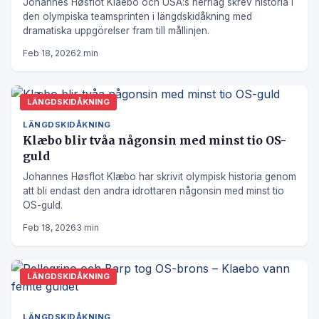
Johannes Høsflot Klaebo och USA:s herrlag skrev historia i
den olympiska teamsprinten i längdskidåkning med
dramatiska uppgörelser fram till mållinjen.
Feb 18, 2026
2 min
LÄNGDSKIDÅKNING
LÄNGDSKIDÅKNING
Klæbo blir tvåa någonsin med minst tio OS-
guld
Johannes Høsflot Klæbo har skrivit olympisk historia genom
att bli endast den andra idrottaren någonsin med minst tio
OS-guld.
Feb 18, 2026
3 min
LÄNGDSKIDÅKNING
LÄNGDSKIDÅKNING