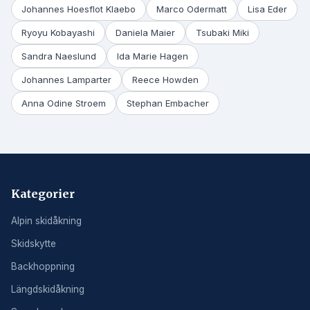
Johannes Hoesflot Klaebo
Marco Odermatt
Lisa Eder
Ryoyu Kobayashi
Daniela Maier
Tsubaki Miki
Sandra Naeslund
Ida Marie Hagen
Johannes Lamparter
Reece Howden
Anna Odine Stroem
Stephan Embacher
Kategorier
Alpin skidåkning
Skidskytte
Backhoppning
Längdskidåkning