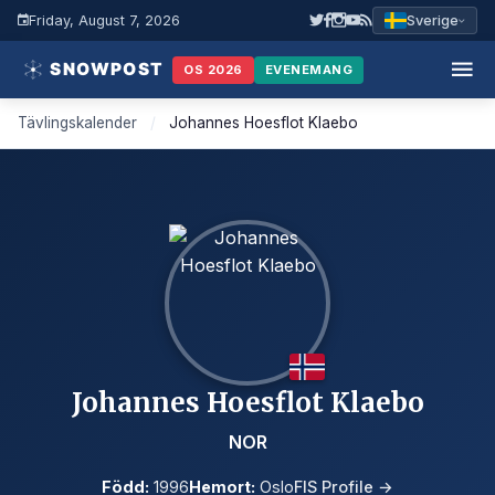
Friday, August 7, 2026
Sverige
OS 2026
EVENEMANG
Tävlingskalender
/
Johannes Hoesflot Klaebo
Johannes Hoesflot Klaebo
NOR
Född:
1996
Hemort:
Oslo
FIS Profile →