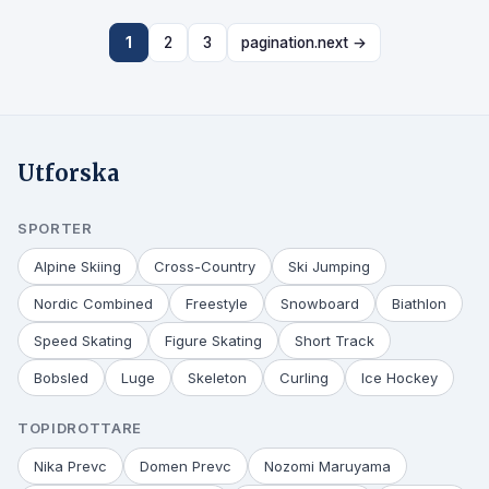
1
2
3
pagination.next →
Utforska
SPORTER
Alpine Skiing
Cross-Country
Ski Jumping
Nordic Combined
Freestyle
Snowboard
Biathlon
Speed Skating
Figure Skating
Short Track
Bobsled
Luge
Skeleton
Curling
Ice Hockey
TOPIDROTTARE
Nika Prevc
Domen Prevc
Nozomi Maruyama