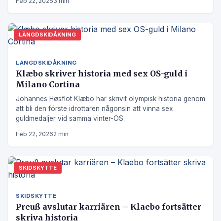
Feb 22, 2026
3 min
LÄNGDSKIDÅKNING
LÄNGDSKIDÅKNING
Klæbo skriver historia med sex OS-guld i
Milano Cortina
Johannes Høsflot Klæbo har skrivit olympisk historia genom
att bli den förste idrottaren någonsin att vinna sex
guldmedaljer vid samma vinter-OS.
Feb 22, 2026
2 min
SKIDSKYTTE
SKIDSKYTTE
Preuß avslutar karriären – Klaebo fortsätter
skriva historia