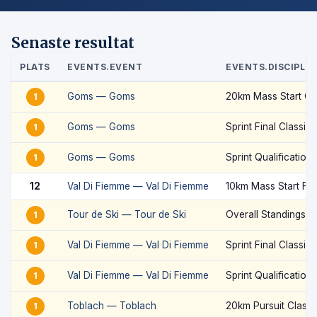
Senaste resultat
PLATS
EVENTS.EVENT
EVENTS.DISCIPLIN
Goms — Goms
20km Mass Start Cl
1
Goms — Goms
Sprint Final Classic
1
Goms — Goms
Sprint Qualification 
1
12
Val Di Fiemme — Val Di Fiemme
10km Mass Start Fr
Tour de Ski — Tour de Ski
Overall Standings
1
Val Di Fiemme — Val Di Fiemme
Sprint Final Classic
1
Val Di Fiemme — Val Di Fiemme
Sprint Qualification 
1
Toblach — Toblach
20km Pursuit Classi
1