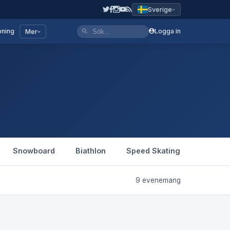
Sverige
ning
Logga in
Mer
Snowboard
Biathlon
Speed Skating
Figure 
9 evenemang