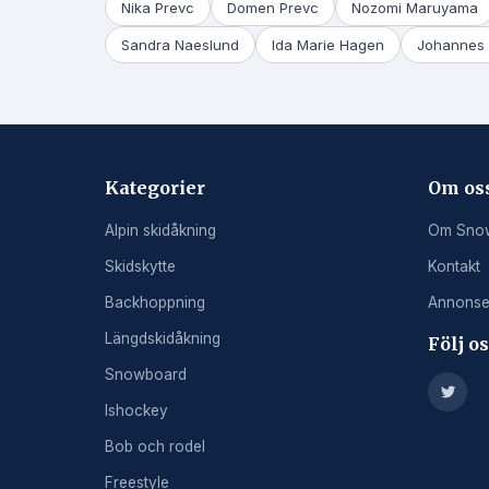
Nika Prevc
Domen Prevc
Nozomi Maruyama
Sandra Naeslund
Ida Marie Hagen
Johannes 
Kategorier
Om os
Alpin skidåkning
Om Sno
Skidskytte
Kontakt
Backhoppning
Annonse
Längdskidåkning
Följ o
Snowboard
Ishockey
Bob och rodel
Freestyle