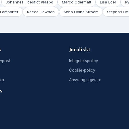
Johannes Hoesflot Klaebo
Marco Odermatt
Lisa Eder
R
Lamparter
Reece Howden
Anna Odine Stroem
Stephan Em
s
Juridiskt
wpost
Integritetspolicy
Cookie-policy
ra
Ansvarig utgivare
ss