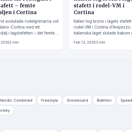
tafett – femte
stafett i rodel-VM i
ljen i Cortina
Cortina
nd avslutade rodelgrenarna vid
Italien tog brons i lagets stafet
ilano-Cortina med ett
rodel-VM i Cortina d'Ampezzo.
dalj i lagstafetten – det femte
italienska laget slutade bakom
segern för det tyska laget.
dominerande teamen från Tysk
, 2026
2 min
Feb 13, 2026
3 min
och Österrike.
Nordic Combined
Freestyle
Snowboard
Biathlon
Speed
ockey