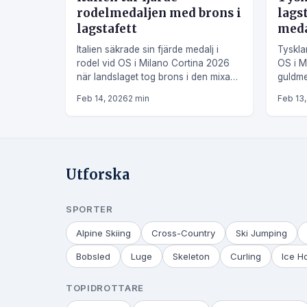
rodelmedaljen med brons i
lags
lagstafett
meda
Italien säkrade sin fjärde medalj i
Tyskla
rodel vid OS i Milano Cortina 2026
OS i M
när landslaget tog brons i den mixade
guldme
lagstafetten.
medalj
Feb 14, 2026
2 min
Feb 13
Utforska
SPORTER
Alpine Skiing
Cross-Country
Ski Jumping
Bobsled
Luge
Skeleton
Curling
Ice H
TOPIDROTTARE