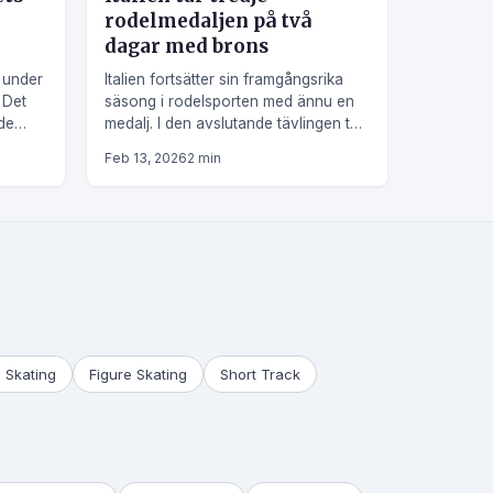
rodelmedaljen på två
dagar med brons
t under
Italien fortsätter sin framgångsrika
 Det
säsong i rodelsporten med ännu en
 de
medalj. I den avslutande tävlingen tog
land
det italienska laget brons.
Feb 13, 2026
2 min
 Skating
Figure Skating
Short Track