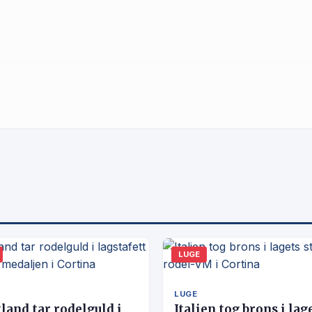
LUGE
LUGE
land tar rodelguld i
Italien tog brons i lag