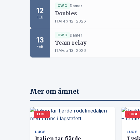
OWG
Damer
12
Doubles
FEB
ITA
Feb 12, 2026
OWG
Damer
13
Team relay
FEB
ITA
Feb 13, 2026
Mer om ämnet
LUGE
LUGE
LUGE
LUGE
Italien tar fjärde
Tysk