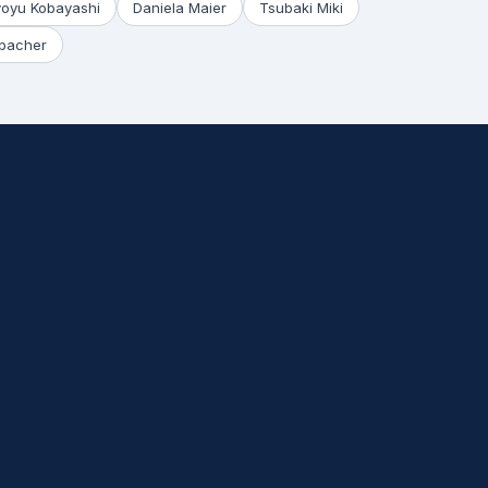
yoyu Kobayashi
Daniela Maier
Tsubaki Miki
bacher