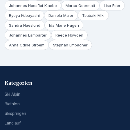
Johannes Hoesflot Klaebo
Marco Odermatt
Lisa Eder
Ryoyu Kobayashi
Daniela Maier
Tsubaki Miki
Sandra Naeslund
Ida Marie Hagen
Johannes Lamparter
Reece Howden
Anna Odine Stroem
Stephan Embacher
Kategorien
Ski Alpin
Biathlon
Skispringen
Langlauf