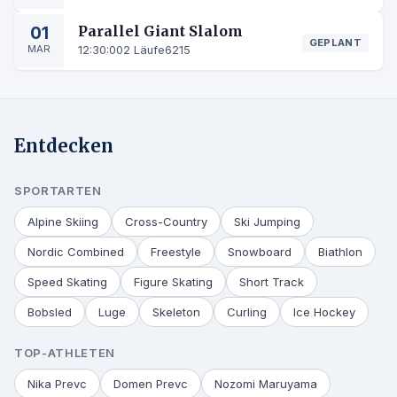
01
Parallel Giant Slalom
GEPLANT
MAR
12:30:00
2 Läufe
6215
Entdecken
SPORTARTEN
Alpine Skiing
Cross-Country
Ski Jumping
Nordic Combined
Freestyle
Snowboard
Biathlon
Speed Skating
Figure Skating
Short Track
Bobsled
Luge
Skeleton
Curling
Ice Hockey
TOP-ATHLETEN
Nika Prevc
Domen Prevc
Nozomi Maruyama