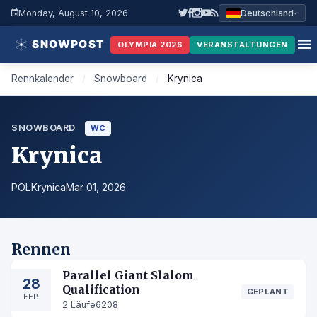
Monday, August 10, 2026
Deutschland
OLYMPIA 2026
VERANSTALTUNGEN
Rennkalender
/
Snowboard
/
Krynica
SNOWBOARD
WC
Krynica
POL
Krynica
Mar 01, 2026
Rennen
Parallel Giant Slalom
28
Qualification
GEPLANT
FEB
2 Läufe
6208