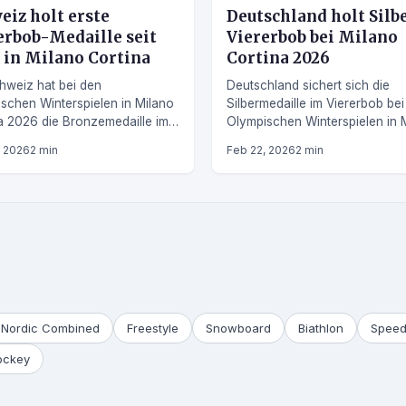
eiz holt erste
Deutschland holt Silb
erbob-Medaille seit
Viererbob bei Milano
 in Milano Cortina
Cortina 2026
hweiz hat bei den
Deutschland sichert sich die
schen Winterspielen in Milano
Silbermedaille im Viererbob be
a 2026 die Bronzemedaille im
Olympischen Winterspielen in 
bob gewonnen – das erste
Cortina 2026 – ein weiterer Erf
, 2026
2 min
Feb 22, 2026
2 min
all in dieser Disziplin seit
das deutsche Bobteam.
Nordic Combined
Freestyle
Snowboard
Biathlon
Speed
ockey