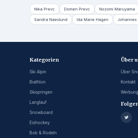
Nika Prevc
Domen Prevc
Nozomi Maruyama
Sandra Naeslund
Ida Marie Hagen
Johannes 
Kategorien
Über 
Ski Alpin
Über Sn
Biathlon
Kontakt
Skispringen
Werbun
Langlauf
Folgen
Snowboard
Eishockey
Bob & Rodeln