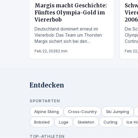
Margis macht Geschichte:
Schw
Fünftes Olympia-Gold im
Vier
Viererbob
2006
Deutschland dominiert erneut im
Die Sc
Viererbob: Das Team um Thorsten
Olympi
Margis sichert sich bei den
Cortin
Olympischen Winterspielen 2026 die
Vierer
Feb 22, 2026
2 min
Feb 22
Goldmedaille.
Edelmet
2006.
Entdecken
SPORTARTEN
Alpine Skiing
Cross-Country
Ski Jumping
Bobsled
Luge
Skeleton
Curling
Ice H
TOP-ATHLETEN