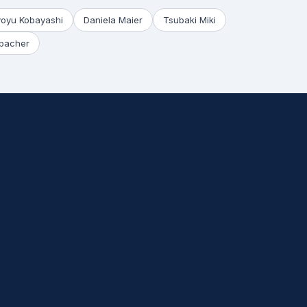
yoyu Kobayashi
Daniela Maier
Tsubaki Miki
bacher