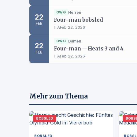
OWG
Herren
22
Four-man bobsled
FEB
ITA
Feb 22, 2026
OWG
Damen
22
Four-man – Heats 3 and 4
FEB
ITA
Feb 22, 2026
Mehr zum Thema
BOBSLED
BOBS
BOBSLED
BOBSL