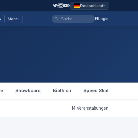
Deutschland
y
Login
Mehr
le
Snowboard
Biathlon
Speed Skating
Figu
14 Veranstaltungen