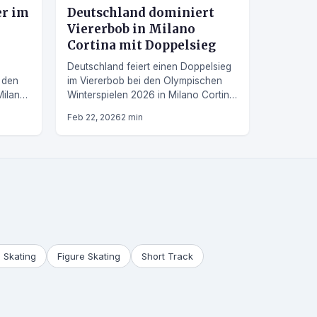
er im
Deutschland dominiert
Viererbob in Milano
Cortina mit Doppelsieg
Deutschland feiert einen Doppelsieg
i den
im Viererbob bei den Olympischen
Milano
Winterspielen 2026 in Milano Cortina.
olg für
Johannes Lochner und Francesco
Feb 22, 2026
2 min
Friedrich sichern Gold und Silber.
 Skating
Figure Skating
Short Track