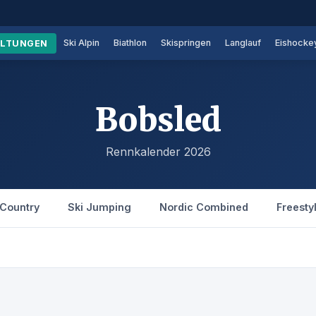
Ski Alpin
Biathlon
Skispringen
Langlauf
Eishocke
ALTUNGEN
Bobsled
Rennkalender 2026
Country
Ski Jumping
Nordic Combined
Freesty