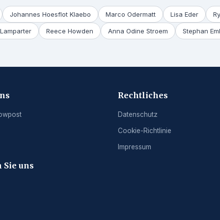
Johannes Hoesflot Klaebo
Marco Odermatt
Lisa Eder
R
Lamparter
Reece Howden
Anna Odine Stroem
Stephan Em
uns
Rechtliches
owpost
Datenschutz
Cookie-Richtlinie
g
Impressum
 Sie uns