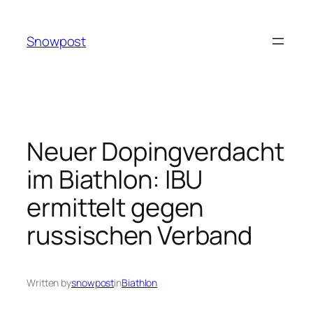
Skip
to
Snowpost
content
Neuer Dopingverdacht
im Biathlon: IBU
ermittelt gegen
russischen Verband
Written by
snowpost
in
Biathlon