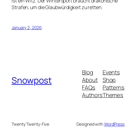
ist ein Witz. Der Wintersport braucht drakonische
Strafen, um die Glaubwürdigkeit zu retten.
January 2, 2026
Blog
Events
Snowpost
About
Shop
FAQs
Patterns
Authors
Themes
Twenty Twenty-Five
Designed with
WordPress