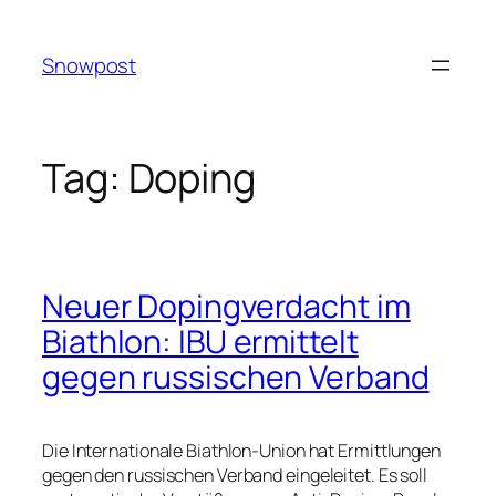
Skip
to
Snowpost
content
Tag:
Doping
Neuer Dopingverdacht im
Biathlon: IBU ermittelt
gegen russischen Verband
Die Internationale Biathlon-Union hat Ermittlungen
gegen den russischen Verband eingeleitet. Es soll