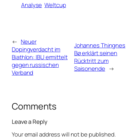
Analyse
Weltcup
←
Neuer
Johannes Thingnes
Dopingverdacht im
Bø erklärt seinen
Biathlon: IBU ermittelt
Rücktritt zum
gegen russischen
Saisonende
→
Verband
Comments
Leave a Reply
Your email address will not be published.