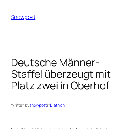
Skip
to
Snowpost
content
Deutsche Männer-
Staffel überzeugt mit
Platz zwei in Oberhof
Written by
snowpost
in
Biathlon