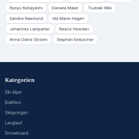
Ryoyu Kobayashi
Daniela Maier
Tsubaki Miki
Sandra Naeslund
Ida Marie Hagen
Johannes Lamparter
Reece Howden
Anna Odine Stroem
Stephan Embacher
Kategorien
Ski Alpin
Biathlon
Skispringen
Langlauf
Snowboard