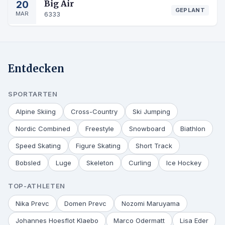
20
Big Air
GEPLANT
MAR
6333
Entdecken
SPORTARTEN
Alpine Skiing
Cross-Country
Ski Jumping
Nordic Combined
Freestyle
Snowboard
Biathlon
Speed Skating
Figure Skating
Short Track
Bobsled
Luge
Skeleton
Curling
Ice Hockey
TOP-ATHLETEN
Nika Prevc
Domen Prevc
Nozomi Maruyama
Johannes Hoesflot Klaebo
Marco Odermatt
Lisa Eder