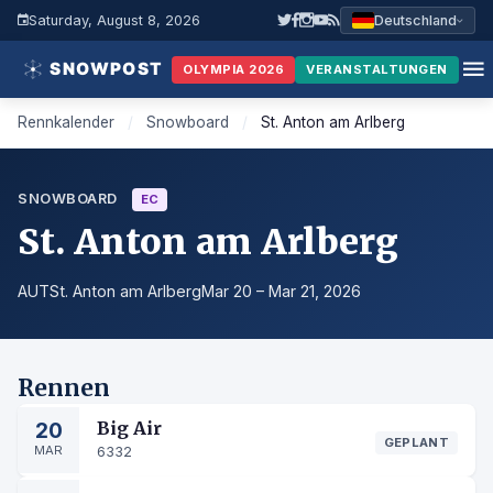
Saturday, August 8, 2026
Deutschland
OLYMPIA 2026
VERANSTALTUNGEN
Rennkalender
/
Snowboard
/
St. Anton am Arlberg
SNOWBOARD
EC
St. Anton am Arlberg
AUT
St. Anton am Arlberg
Mar 20 – Mar 21, 2026
Rennen
20
Big Air
GEPLANT
MAR
6332