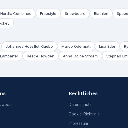
Nordic Combined
Freestyle
Snowboard
Biathlon
Speed
ockey
Johannes Hoesflot Klaebo
Marco Odermatt
Lisa Eder
R
Lamparter
Reece Howden
Anna Odine Stroem
Stephan Em
uns
Rechtliches
owpost
Datenschutz
Cookie-Richtlinie
g
Impressum