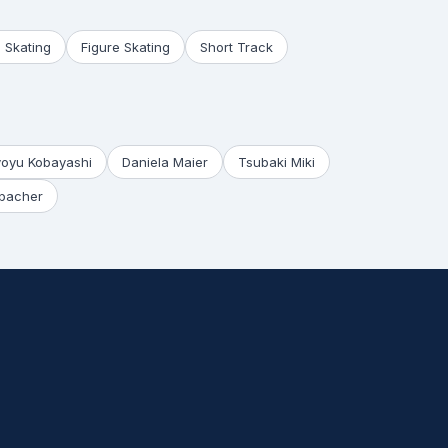
 Skating
Figure Skating
Short Track
yoyu Kobayashi
Daniela Maier
Tsubaki Miki
bacher