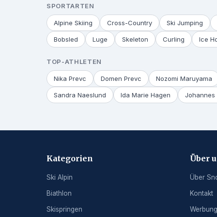
SPORTARTEN
Alpine Skiing
Cross-Country
Ski Jumping
Bobsled
Luge
Skeleton
Curling
Ice H
TOP-ATHLETEN
Nika Prevc
Domen Prevc
Nozomi Maruyama
Sandra Naeslund
Ida Marie Hagen
Johannes 
Kategorien
Über 
Ski Alpin
Über Sn
Biathlon
Kontakt
Skispringen
Werbun