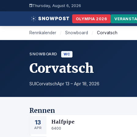
Thursday, August 6, 2026
OLYMPIA 2026
VERANST
Rennkalender
/
Snowboard
/
Corvatsch
SNOWBOARD
WC
Corvatsch
SUI
Corvatsch
Apr 13 – Apr 18, 2026
Rennen
13
Halfpipe
APR
6400