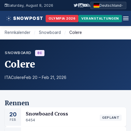
Saturday, August 8, 2026
Deutschland
OLYMPIA 2026
VERANSTALTUNGEN
Rennkalender
/
Snowboard
/
Colere
SNOWBOARD
EC
Colere
ITA
Colere
Feb 20 – Feb 21, 2026
Rennen
20
Snowboard Cross
GEPLANT
FEB
6454