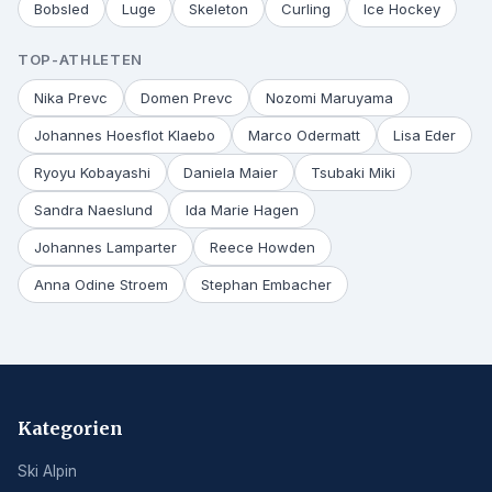
Bobsled
Luge
Skeleton
Curling
Ice Hockey
TOP-ATHLETEN
Nika Prevc
Domen Prevc
Nozomi Maruyama
Johannes Hoesflot Klaebo
Marco Odermatt
Lisa Eder
Ryoyu Kobayashi
Daniela Maier
Tsubaki Miki
Sandra Naeslund
Ida Marie Hagen
Johannes Lamparter
Reece Howden
Anna Odine Stroem
Stephan Embacher
Kategorien
Ski Alpin