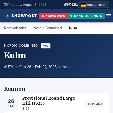
Thursday, August 6, 2026
Deutschland
OLYMPIA 2026
VERANSTALTUNGEN
Rennkalender
/
Nordic Combined
/
Kulm
NORDIC COMBINED
WC
Kulm
AUT
Kulm
Feb 26 – Feb 27, 2026
Herren
Rennen
Provisional Round Large
26
Hill HS235
GEPLANT
FEB
4166