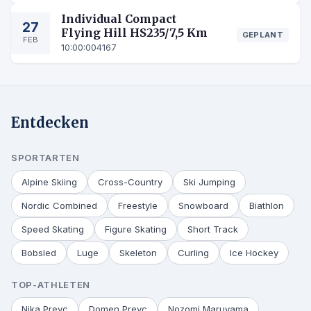
Individual Compact
27
Flying Hill HS235/7,5 Km
GEPLANT
FEB
10:00:00
4167
Entdecken
SPORTARTEN
Alpine Skiing
Cross-Country
Ski Jumping
Nordic Combined
Freestyle
Snowboard
Biathlon
Speed Skating
Figure Skating
Short Track
Bobsled
Luge
Skeleton
Curling
Ice Hockey
TOP-ATHLETEN
Nika Prevc
Domen Prevc
Nozomi Maruyama