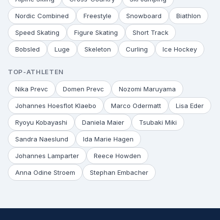
Nordic Combined
Freestyle
Snowboard
Biathlon
Speed Skating
Figure Skating
Short Track
Bobsled
Luge
Skeleton
Curling
Ice Hockey
TOP-ATHLETEN
Nika Prevc
Domen Prevc
Nozomi Maruyama
Johannes Hoesflot Klaebo
Marco Odermatt
Lisa Eder
Ryoyu Kobayashi
Daniela Maier
Tsubaki Miki
Sandra Naeslund
Ida Marie Hagen
Johannes Lamparter
Reece Howden
Anna Odine Stroem
Stephan Embacher