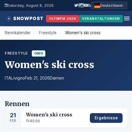
Saturday, August 8, 2026
Deutschland
OLYMPIA 2026
VERANSTALTUNGEN
Rennkalender
/
Freestyle
/
Women's ski cross
FREESTYLE
OWG
Women's ski cross
ITA
Livigno
Feb 21, 2026
Damen
Rennen
21
Women's ski cross
Ergebnisse
FEB
11:45:00