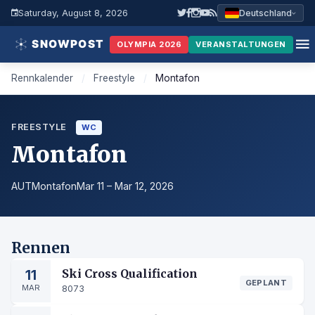
Saturday, August 8, 2026
Deutschland
OLYMPIA 2026
VERANSTALTUNGEN
Rennkalender
/
Freestyle
/
Montafon
FREESTYLE
WC
Montafon
AUT
Montafon
Mar 11 – Mar 12, 2026
Rennen
11
Ski Cross Qualification
GEPLANT
MAR
8073