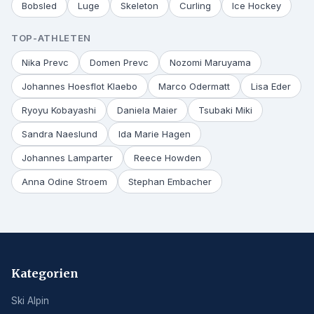
Bobsled
Luge
Skeleton
Curling
Ice Hockey
TOP-ATHLETEN
Nika Prevc
Domen Prevc
Nozomi Maruyama
Johannes Hoesflot Klaebo
Marco Odermatt
Lisa Eder
Ryoyu Kobayashi
Daniela Maier
Tsubaki Miki
Sandra Naeslund
Ida Marie Hagen
Johannes Lamparter
Reece Howden
Anna Odine Stroem
Stephan Embacher
Kategorien
Ski Alpin