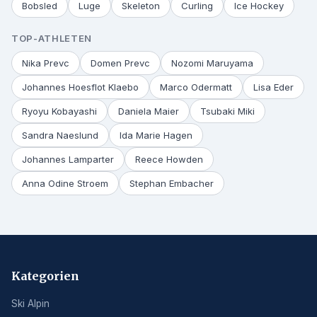
Bobsled
Luge
Skeleton
Curling
Ice Hockey
TOP-ATHLETEN
Nika Prevc
Domen Prevc
Nozomi Maruyama
Johannes Hoesflot Klaebo
Marco Odermatt
Lisa Eder
Ryoyu Kobayashi
Daniela Maier
Tsubaki Miki
Sandra Naeslund
Ida Marie Hagen
Johannes Lamparter
Reece Howden
Anna Odine Stroem
Stephan Embacher
Kategorien
Ski Alpin