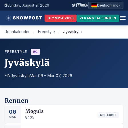
Sunday, August 9, 2026
Deutschland
OLYMPIA 2026
VERANSTALTUNGEN
Rennkalender
/
Freestyle
/
Jyväskylä
FREESTYLE
EC
Jyväskylä
FIN
Jyväskylä
Mar 06 – Mar 07, 2026
Rennen
06
Moguls
GEPLANT
MAR
8405