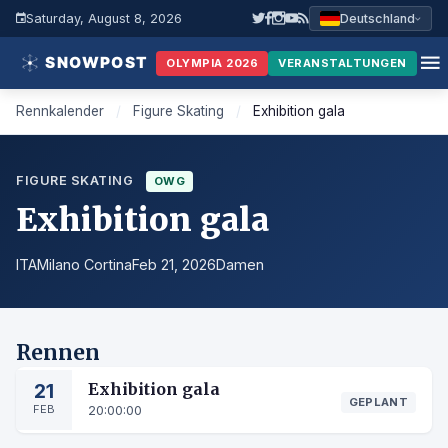
Saturday, August 8, 2026
Deutschland
OLYMPIA 2026
VERANSTALTUNGEN
Rennkalender
/
Figure Skating
/
Exhibition gala
FIGURE SKATING
OWG
Exhibition gala
ITA
Milano Cortina
Feb 21, 2026
Damen
Rennen
21
Exhibition gala
GEPLANT
FEB
20:00:00