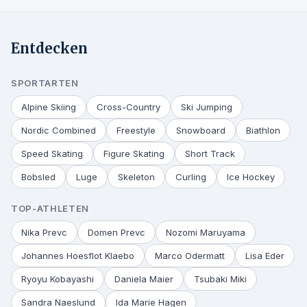
Entdecken
SPORTARTEN
Alpine Skiing
Cross-Country
Ski Jumping
Nordic Combined
Freestyle
Snowboard
Biathlon
Speed Skating
Figure Skating
Short Track
Bobsled
Luge
Skeleton
Curling
Ice Hockey
TOP-ATHLETEN
Nika Prevc
Domen Prevc
Nozomi Maruyama
Johannes Hoesflot Klaebo
Marco Odermatt
Lisa Eder
Ryoyu Kobayashi
Daniela Maier
Tsubaki Miki
Sandra Naeslund
Ida Marie Hagen