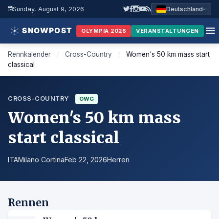
Sunday, August 9, 2026
Deutschland
OLYMPIA 2026
VERANSTALTUNGEN
Rennkalender
/
Cross-Country
/
Women's 50 km mass start
classical
CROSS-COUNTRY
OWG
Women's 50 km mass
start classical
ITA
Milano Cortina
Feb 22, 2026
Herren
Rennen