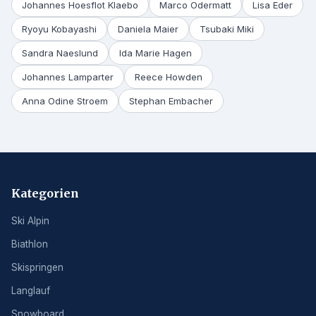
Johannes Hoesflot Klaebo
Marco Odermatt
Lisa Eder
Ryoyu Kobayashi
Daniela Maier
Tsubaki Miki
Sandra Naeslund
Ida Marie Hagen
Johannes Lamparter
Reece Howden
Anna Odine Stroem
Stephan Embacher
Kategorien
Ski Alpin
Biathlon
Skispringen
Langlauf
Snowboard