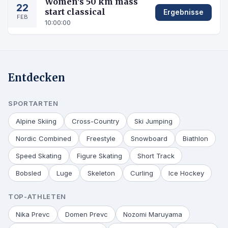
Women's 50 km mass
22
start classical
Ergebnisse
FEB
10:00:00
Entdecken
SPORTARTEN
Alpine Skiing
Cross-Country
Ski Jumping
Nordic Combined
Freestyle
Snowboard
Biathlon
Speed Skating
Figure Skating
Short Track
Bobsled
Luge
Skeleton
Curling
Ice Hockey
TOP-ATHLETEN
Nika Prevc
Domen Prevc
Nozomi Maruyama