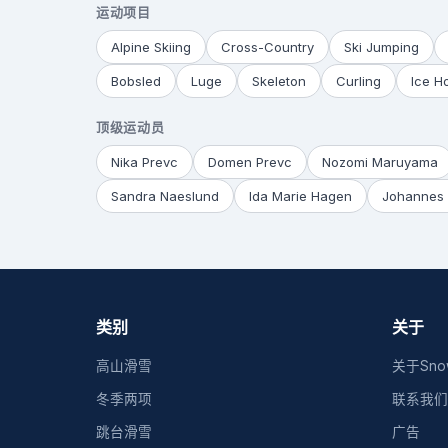
运动项目
Alpine Skiing
Cross-Country
Ski Jumping
Bobsled
Luge
Skeleton
Curling
Ice H
顶级运动员
Nika Prevc
Domen Prevc
Nozomi Maruyama
Sandra Naeslund
Ida Marie Hagen
Johannes 
类别
关于
高山滑雪
关于Snow
冬季两项
联系我们
跳台滑雪
广告