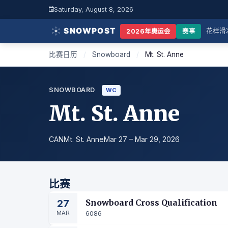
Saturday, August 8, 2026
花样滑
2026年奥运会
赛事
比赛日历
/
Snowboard
/
Mt. St. Anne
SNOWBOARD
WC
Mt. St. Anne
CAN
Mt. St. Anne
Mar 27 – Mar 29, 2026
比赛
27
Snowboard Cross Qualification
MAR
6086