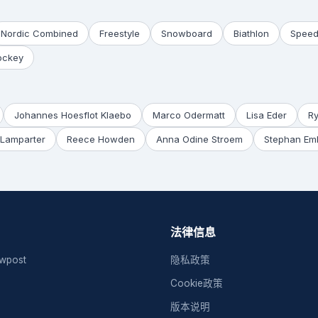
Nordic Combined
Freestyle
Snowboard
Biathlon
Speed
ockey
Johannes Hoesflot Klaebo
Marco Odermatt
Lisa Eder
R
Lamparter
Reece Howden
Anna Odine Stroem
Stephan Em
法律信息
post
隐私政策
Cookie政策
版本说明