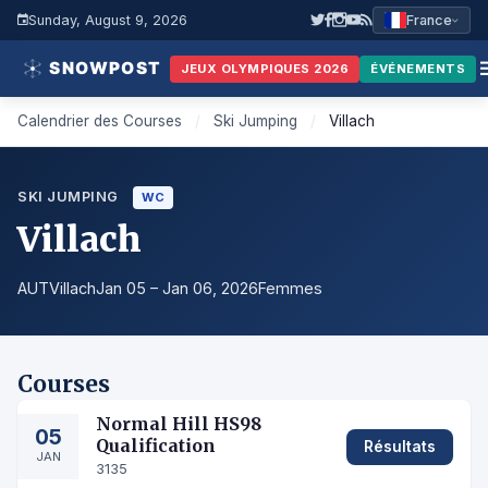
Sunday, August 9, 2026
France
JEUX OLYMPIQUES 2026
ÉVÉNEMENTS
Calendrier des Courses
/
Ski Jumping
/
Villach
SKI JUMPING
WC
Villach
AUT
Villach
Jan 05 – Jan 06, 2026
Femmes
Courses
Normal Hill HS98
05
Qualification
Résultats
JAN
3135