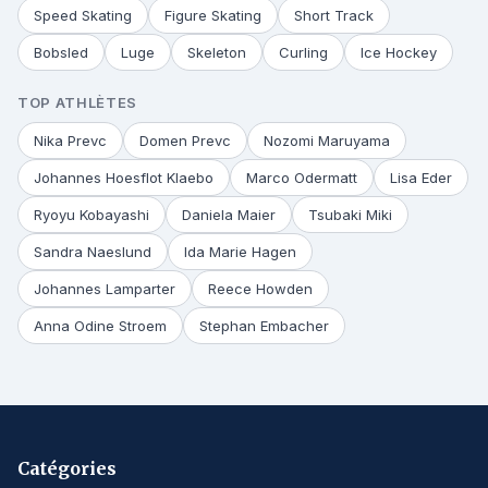
Speed Skating
Figure Skating
Short Track
Bobsled
Luge
Skeleton
Curling
Ice Hockey
TOP ATHLÈTES
Nika Prevc
Domen Prevc
Nozomi Maruyama
Johannes Hoesflot Klaebo
Marco Odermatt
Lisa Eder
Ryoyu Kobayashi
Daniela Maier
Tsubaki Miki
Sandra Naeslund
Ida Marie Hagen
Johannes Lamparter
Reece Howden
Anna Odine Stroem
Stephan Embacher
Catégories