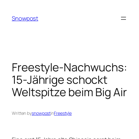
Skip
to
Snowpost
content
Freestyle-Nachwuchs:
15-Jährige schockt
Weltspitze beim Big Air
Written by
snowpost
in
Freestyle