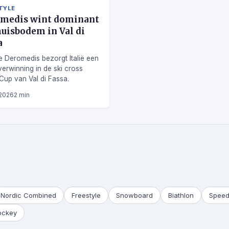
TYLE
medis wint dominant
huisbodem in Val di
a
 Deromedis bezorgt Italië een
verwinning in de ski cross
Cup van Val di Fassa.
 2026
2 min
Nordic Combined
Freestyle
Snowboard
Biathlon
Speed
ockey