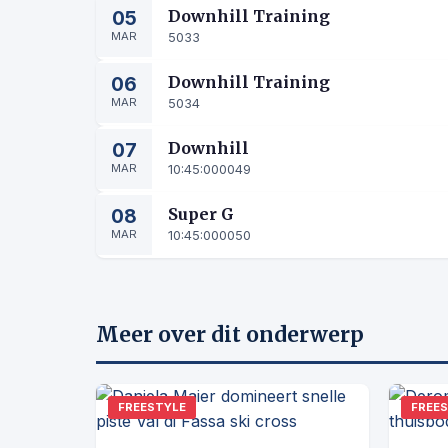
05
Downhill Training
MAR
5033
06
Downhill Training
MAR
5034
07
Downhill
MAR
10:45:00
0049
08
Super G
MAR
10:45:00
0050
Meer over dit onderwerp
FREESTYLE
FREE