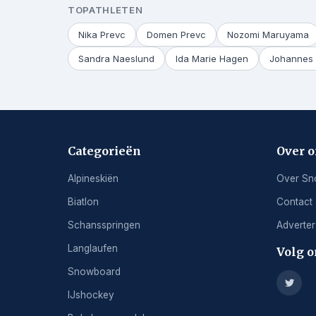
TOPATHLETEN
Nika Prevc
Domen Prevc
Nozomi Maruyama
Sandra Naeslund
Ida Marie Hagen
Johannes 
Categorieën
Over 
Alpineskiën
Over Sn
Biatlon
Contact
Schansspringen
Adverte
Langlaufen
Volg o
Snowboard
IJshockey