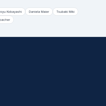
yoyu Kobayashi
Daniela Maier
Tsubaki Miki
bacher