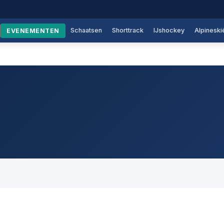
Schaatsen
Shorttrack
IJshockey
Alpineski
EVENEMENTEN