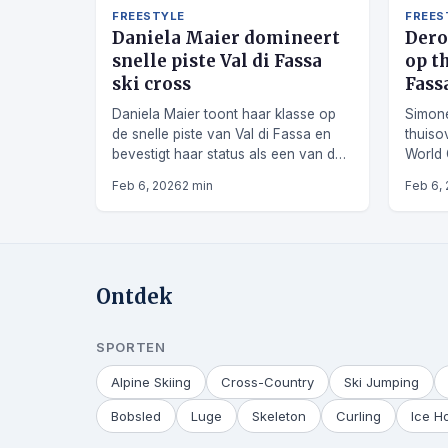
FREESTYLE
FREES
Daniela Maier domineert
Dero
snelle piste Val di Fassa
op t
ski cross
Fass
Daniela Maier toont haar klasse op
Simone
de snelle piste van Val di Fassa en
thuiso
bevestigt haar status als een van de
World 
sterkste ski cross atleten.
Feb 6, 2026
2 min
Feb 6,
Ontdek
SPORTEN
Alpine Skiing
Cross-Country
Ski Jumping
Bobsled
Luge
Skeleton
Curling
Ice H