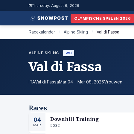
Thursday, August 6, 2026
OLYMPISCHE SPELEN 2026
Racekalender
/
Alpine Skiing
/
Val di Fassa
ALPINE SKIING
WC
Val di Fassa
ITA
Val di Fassa
Mar 04 – Mar 08, 2026
Vrouwen
Races
04
Downhill Training
MAR
5032