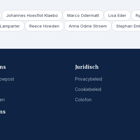
Johannes Hoesflot Klaebo
Marco Odermatt
Lisa Eder
R
Lamparter
Reece Howden
Anna Odine Stroem
Stephan Em
ons
Juridisch
owpost
Privacybeleid
Cookiebeleid
ren
Colofon
ns