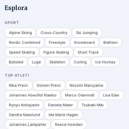
Esplora
SPORT
Alpine Skiing
Cross-Country
Ski Jumping
Nordic Combined
Freestyle
Snowboard
Biathlon
Speed Skating
Figure Skating
Short Track
Bobsled
Luge
Skeleton
Curling
Ice Hockey
TOP ATLETI
Nika Prevc
Domen Prevc
Nozomi Maruyama
Johannes Hoesflot Klaebo
Marco Odermatt
Lisa Eder
Ryoyu Kobayashi
Daniela Maier
Tsubaki Miki
Sandra Naeslund
Ida Marie Hagen
Johannes Lamparter
Reece Howden