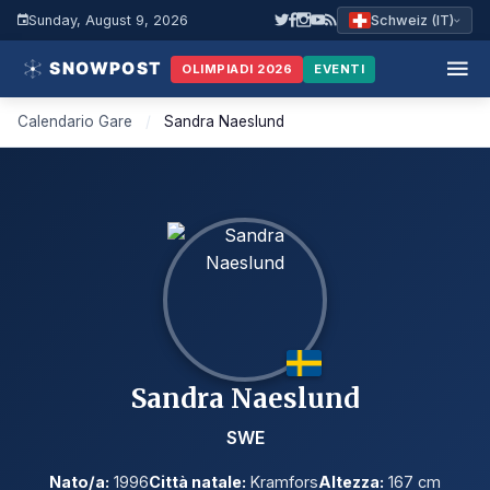
Sunday, August 9, 2026
Schweiz (IT)
OLIMPIADI 2026
EVENTI
Calendario Gare
/
Sandra Naeslund
Sandra Naeslund
SWE
Nato/a:
1996
Città natale:
Kramfors
Altezza:
167 cm