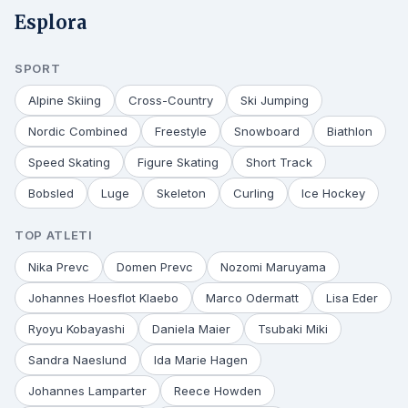
Esplora
SPORT
Alpine Skiing
Cross-Country
Ski Jumping
Nordic Combined
Freestyle
Snowboard
Biathlon
Speed Skating
Figure Skating
Short Track
Bobsled
Luge
Skeleton
Curling
Ice Hockey
TOP ATLETI
Nika Prevc
Domen Prevc
Nozomi Maruyama
Johannes Hoesflot Klaebo
Marco Odermatt
Lisa Eder
Ryoyu Kobayashi
Daniela Maier
Tsubaki Miki
Sandra Naeslund
Ida Marie Hagen
Johannes Lamparter
Reece Howden