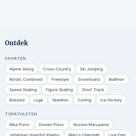
Ontdek
SPORTEN
Alpine Skiing
Cross-Country
Ski Jumping
Nordic Combined
Freestyle
Snowboard
Biathlon
Speed Skating
Figure Skating
Short Track
Bobsled
Luge
Skeleton
Curling
Ice Hockey
TOPATHLETEN
Nika Prevc
Domen Prevc
Nozomi Maruyama
Johannes Hoesflot Klaebo
Marco Odermatt
Lisa Eder