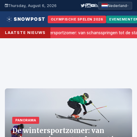
Thursday, August 6, 2026
Nederland
OLYMPISCHE SPELEN 2026
EVENEMENTE
LAATSTE NIEUWS
De wintersportzomer: van schansspringen tot de star
PANORAMA
De wintersportzomer: van