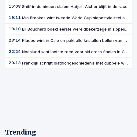
Shiffrin domineert slalom Hafjell, Aicher blijft in de race
15:08
Mia Brookes wint tweede World Cup slopestyle-titel op rij
19:11
Eli Bouchard boekt eerste wereldbekerzege in slopestyle
19:10
Klaebo wint in Oslo en pakt alle kristallen bollen van het seizoen
23:14
Naeslund wint laatste race voor ski cross finales in Craigleith
22:24
Frankrijk schrijft biathlongeschiedenis met dubbele wereldbekerzege
20:13
Trending