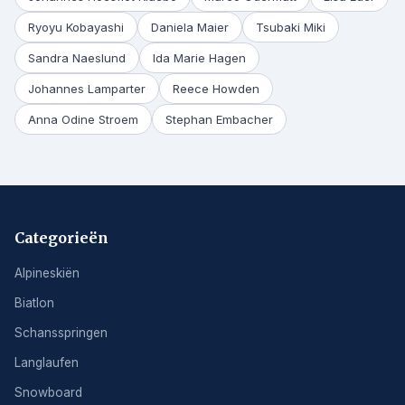
Ryoyu Kobayashi
Daniela Maier
Tsubaki Miki
Sandra Naeslund
Ida Marie Hagen
Johannes Lamparter
Reece Howden
Anna Odine Stroem
Stephan Embacher
Categorieën
Alpineskiën
Biatlon
Schansspringen
Langlaufen
Snowboard