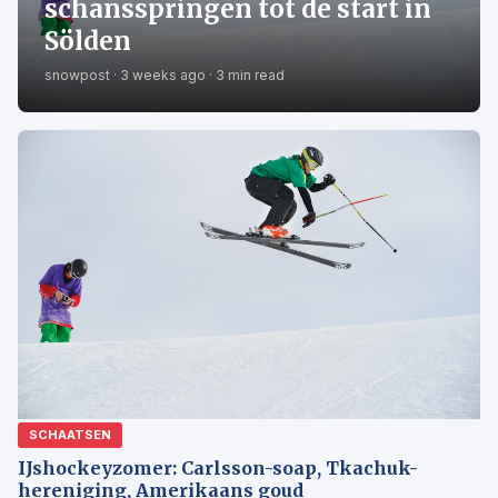
schansspringen tot de start in
Sölden
snowpost · 3 weeks ago · 3 min read
SCHAATSEN
IJshockeyzomer: Carlsson-soap, Tkachuk-
hereniging, Amerikaans goud